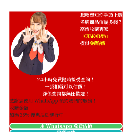
想唔想知你手頭上嘅
名牌商品值幾多錢？
高價收購專家
「OTAKARAYA」
提供
免費估價
24小時免費隨時接受查詢！
一張相就可以估價！
淨係查詢都無任歡迎！
感謝您使用 WhatsApp 預約我們的服務！
收購金額
加碼
35
% 優惠活動進行中！
用 WhatsApp 免費估價