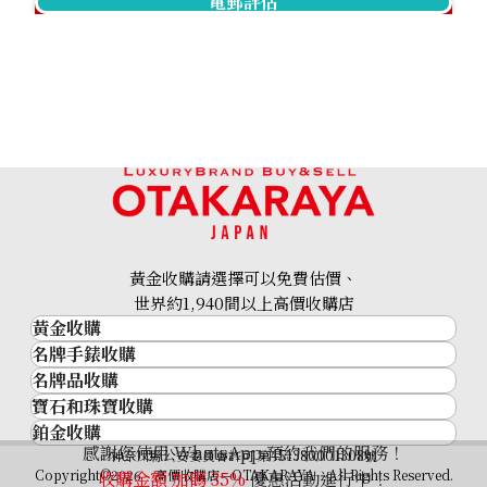
電郵評估
Hermes Aline MM Toile Chevron
參考回收價
HKD 1,443.81
黃金收購請選擇可以免費估價、
世界約1,940間以上高價收購店
黃金收購
名牌手錶收購
黃金･金條
名牌品收購
名牌手錶收購
金條
寶石和珠寶收購
名牌品收購
勞力士 (Rolex)
金幣及銀幣
鉑金收購
寶石和珠寶
HERMES
Patek Philippe
過去十年黃金價格
感謝您使用 WhatsApp 預約我們的服務！
鉑金
神奈川縣公安委員會許可 第451380001308號
鑽石
LOUIS VUITTON
Audemars Piguet
金飾
Copyright©2026 高價收購店—OTAKARAYA All Rights Reserved.
收購金額 加碼
35%
優惠活動進行中！