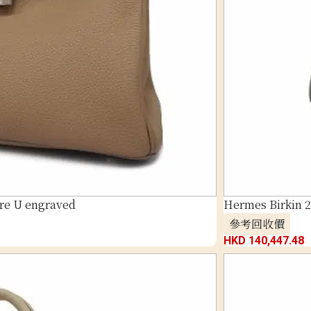
are U engraved
Hermes Birkin 2
參考回收價
HKD 140,447.48