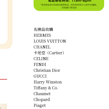
名牌品收購
HERMES
LOUIS VUITTON
CHANEL
卡地亞（Cartier）
CELINE
FENDI
Christian Dior
GUCCI
Harry Winston
Tiffany & Co.
Chaumet
Chopard
Piaget