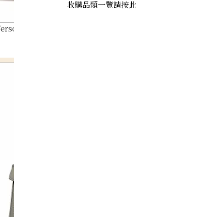
收購品類一覽請按此
erso 25 B stamp