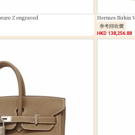
ware Z engraved
Hermes Birkin V
參考回收價
HKD 138,256.88