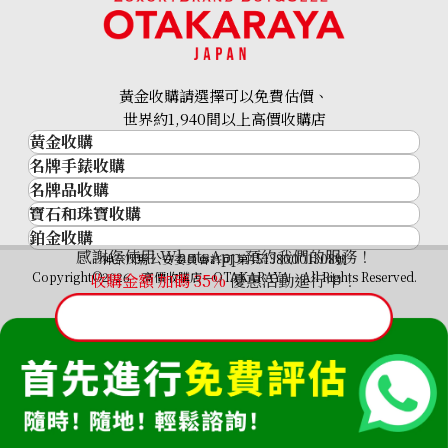
參考回收價
HKD 27,437.29
黃金收購請選擇可以免費估價、
世界約1,940間以上高價收購店
黃金收購
名牌手錶收購
黃金･金條
名牌品收購
名牌手錶收購
金條
寶石和珠寶收購
名牌品收購
勞力士 (Rolex)
金幣及銀幣
鉑金收購
寶石和珠寶
HERMES
Patek Philippe
過去十年黃金價格
感謝您使用 WhatsApp 預約我們的服務！
鉑金
神奈川縣公安委員會許可 第451380001308號
鑽石
LOUIS VUITTON
Audemars Piguet
金飾
Copyright©2026 高價收購店—OTAKARAYA All Rights Reserved.
收購金額 加碼
35%
優惠活動進行中！
祖母綠
CHANEL
Vacheron Constantin
金戒指
藍寶石
卡地亞（Cartier）
A. Lange & Söhne
金頸鍊
紅寶石
CELINE
Breguet
FENDI
Christian Dior
GUCCI
Harry Winston