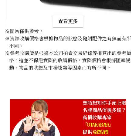
查看更多
※圖片僅供參考。
※實際收購價格會根據物品的狀態及隨附配件之有無而有所
不同。
※參考收購價是根據本公司拍賣交易紀錄等推算出的參考價
格。這並不保證實際的收購價格，實際價格會根據匯率變
Chanel Camellia Chain Shoulder Bag Canvas Black
動、物品的狀態及市場趨勢等因素而有所不同。
參考回收價
HKD 28,527.62
想唔想知你手頭上嘅
名牌商品值幾多錢？
高價收購專家
「OTAKARAYA」
提供
免費估價