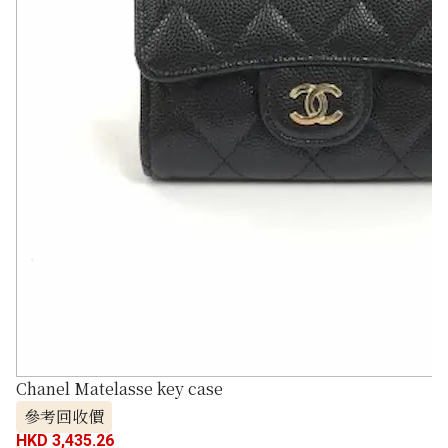
Chanel Matelasse key case
參考回收價
HKD 3,435.26