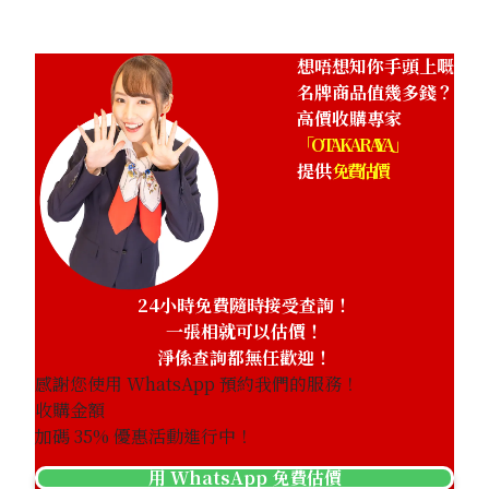
想唔想知你手頭上嘅
名牌商品值幾多錢？
高價收購專家
「OTAKARAYA」
提供
免費估價
24小時免費隨時接受查詢！
一張相就可以估價！
淨係查詢都無任歡迎！
感謝您使用 WhatsApp 預約我們的服務！
收購金額
加碼
35
% 優惠活動進行中！
用 WhatsApp 免費估價