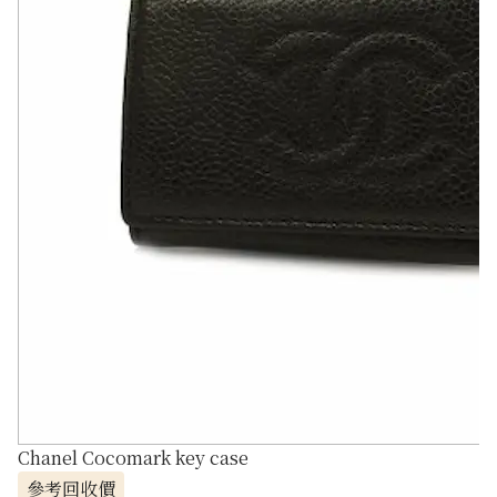
Chanel Cocomark key case
參考回收價