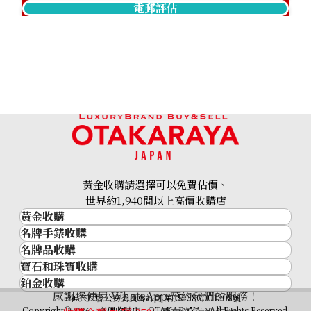
電郵評估
黃金收購請選擇可以免費估價、
世界約1,940間以上高價收購店
黃金收購
名牌手錶收購
黃金･金條
名牌品收購
名牌手錶收購
金條
寶石和珠寶收購
名牌品收購
勞力士 (Rolex)
金幣及銀幣
鉑金收購
寶石和珠寶
HERMES
Patek Philippe
過去十年黃金價格
感謝您使用 WhatsApp 預約我們的服務！
鉑金
神奈川縣公安委員會許可 第451380001308號
鑽石
LOUIS VUITTON
Audemars Piguet
金飾
Copyright©2026 高價收購店—OTAKARAYA All Rights Reserved.