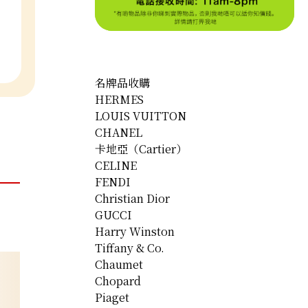
名牌品收購
HERMES
LOUIS VUITTON
CHANEL
卡地亞（Cartier）
CELINE
FENDI
Christian Dior
GUCCI
Harry Winston
Tiffany & Co.
Chaumet
Chopard
Piaget