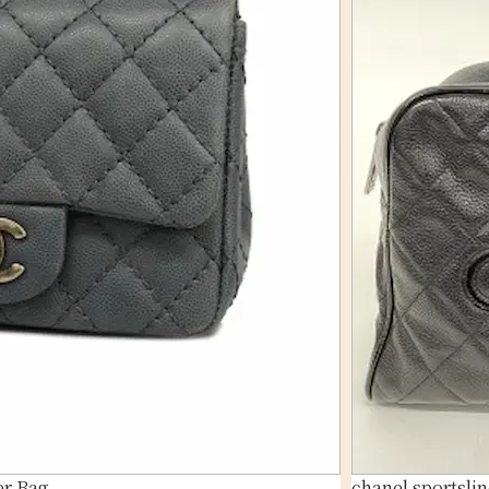
er Bag
chanel sportsli