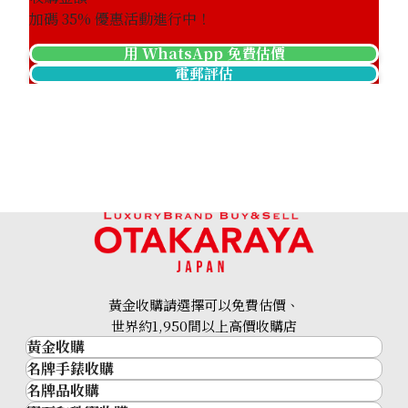
加碼
35
% 優惠活動進行中！
用 WhatsApp 免費估價
電郵評估
Chanel Matelasse Caviar Skin Chain Shoulder
參考回收價
HKD 55,860.36
黃金收購請選擇可以免費估價、
世界約1,950間以上高價收購店
黃金收購
名牌手錶收購
黃金･金條
名牌品收購
名牌手錶收購
金條