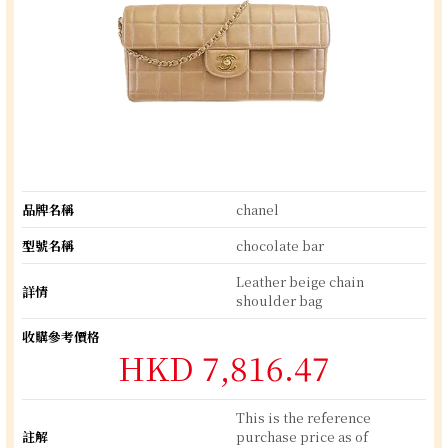
品牌名稱
chanel
型號名稱
chocolate bar
Leather beige chain
詳情
shoulder bag
收購參考價格
HKD 7,816.47
This is the reference
註解
purchase price as of