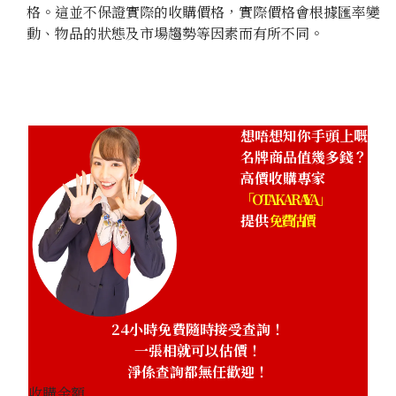
格。這並不保證實際的收購價格，實際價格會根據匯率變
Chanel Camellia Chain Shoulder Bag Canvas Black
動、物品的狀態及市場趨勢等因素而有所不同。
參考回收價
HKD 28,527.62
想唔想知你手頭上嘅
名牌商品值幾多錢？
高價收購專家
「OTAKARAYA」
提供
免費估價
24小時免費隨時接受查詢！
一張相就可以估價！
淨係查詢都無任歡迎！
收購金額