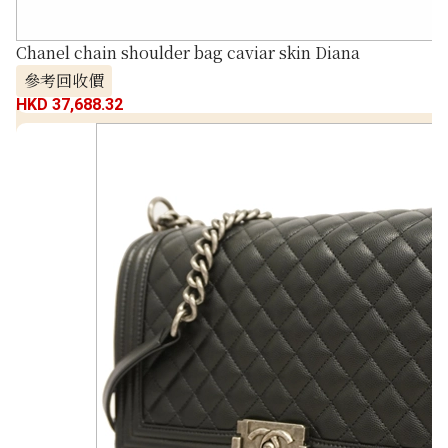
Chanel chain shoulder bag caviar skin Diana
參考回收價
HKD 37,688.32