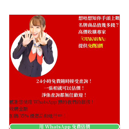
想唔想知你手頭上嘅
名牌商品值幾多錢？
高價收購專家
「OTAKARAYA」
提供
免費估價
24小時免費隨時接受查詢！
一張相就可以估價！
淨係查詢都無任歡迎！
感謝您使用 WhatsApp 預約我們的服務！
收購金額
加碼
35
% 優惠活動進行中！
用 WhatsApp 免費估價