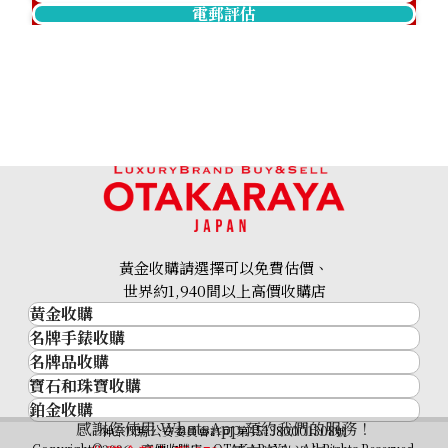
電郵評估
Hermes Mini Kelly Vaux Epson X stamp
參考回收價
HKD 109,530.12
黃金收購請選擇可以免費估價、
世界約1,940間以上高價收購店
黃金收購
名牌手錶收購
黃金･金條
名牌品收購
名牌手錶收購
金條
寶石和珠寶收購
名牌品收購
勞力士 (Rolex)
金幣及銀幣
鉑金收購
寶石和珠寶
HERMES
Patek Philippe
過去十年黃金價格
感謝您使用 WhatsApp 預約我們的服務！
鉑金
神奈川縣公安委員會許可 第451380001308號
鑽石
LOUIS VUITTON
Audemars Piguet
金飾