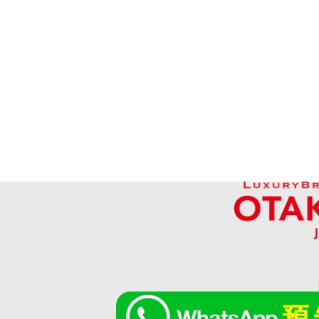
Hermes Kelly 25 Togo Gold hardware
參考回收價
HKD 138,256.88