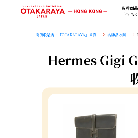
名牌商
「OTAK
高價收購店・「OTAKARAYA」首頁
名牌品收購
Hermes Gigi 