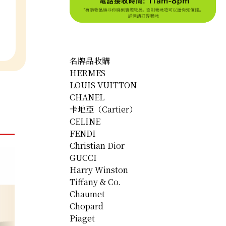
名牌品收購
HERMES
LOUIS VUITTON
CHANEL
卡地亞（Cartier）
CELINE
FENDI
Christian Dior
GUCCI
Harry Winston
Tiffany & Co.
Chaumet
Chopard
Piaget