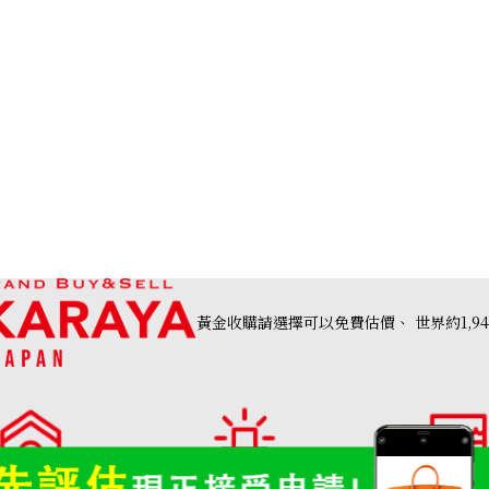
 B engraved
Hermes Constan
參考回收價
HKD 93,100.60
黃金收購請選擇可以免費估價、
世界約1,9
高價收購店・
OTAKARAYA 收購品類一覽
分店列表