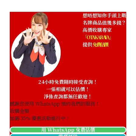
想唔想知你手頭上嘅
名牌商品值幾多錢？
高價收購專家
「OTAKARAYA」
提供
免費估價
24小時免費隨時接受查詢！
一張相就可以估價！
淨係查詢都無任歡迎！
感謝您使用 WhatsApp 預約我們的服務！
收購金額
加碼
35
% 優惠活動進行中！
用 WhatsApp 免費估價