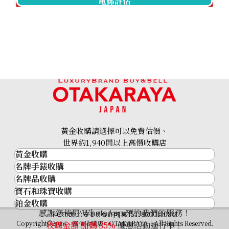
電郵評估
Hermes Mini Kelly Vaux Epson X stamp
參考回收價
HKD 109,530.12
黃金收購請選擇可以免費估價、
世界約1,940間以上高價收購店
黃金收購
名牌手錶收購
黃金･金條
名牌品收購
名牌手錶收購
金條
寶石和珠寶收購
名牌品收購
勞力士 (Rolex)
金幣及銀幣
鉑金收購
寶石和珠寶
HERMES
Patek Philippe
過去十年黃金價格
感謝您使用 WhatsApp 預約我們的服務！
鉑金
神奈川縣公安委員會許可 第451380001308號
鑽石
LOUIS VUITTON
Audemars Piguet
金飾
Copyright©2026 高價收購店—OTAKARAYA All Rights Reserved.
收購金額 加碼
35%
優惠活動進行中！