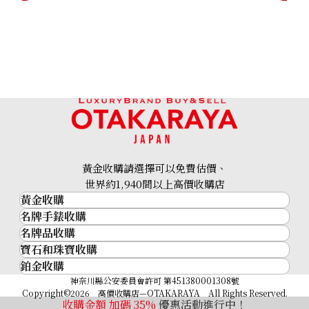
Louis Vuitton Mahina Blossom Handbag M21849
參考回收價
HKD 16,081.01
黃金收購請選擇可以免費估價、
世界約1,940間以上高價收購店
黃金收購
名牌手錶收購
黃金･金條
名牌品收購
名牌手錶收購
金條
寶石和珠寶收購
名牌品收購
勞力士 (Rolex)
金幣及銀幣
鉑金收購
寶石和珠寶
HERMES
Patek Philippe
過去十年黃金價格
鉑金
神奈川縣公安委員會許可 第451380001308號
鑽石
LOUIS VUITTON
Audemars Piguet
金飾
Copyright©2026 高價收購店—OTAKARAYA All Rights Reserved.
祖母綠
CHANEL
Vacheron Constantin
收購金額 加碼
35%
優惠活動進行中！
金戒指