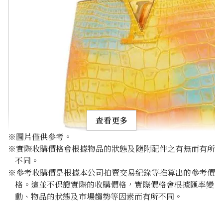
查看更多
※圖片僅供參考。
※實際收購價格會根據物品的狀態及隨附配件之有無而有所
不同。
※參考收購價是根據本公司拍賣交易紀錄等推算出的參考價
格。這並不保證實際的收購價格，實際價格會根據匯率變
Louis Vuitton Capucines Mini N82363
動、物品的狀態及市場趨勢等因素而有所不同。
參考回收價
HKD 52,823.39