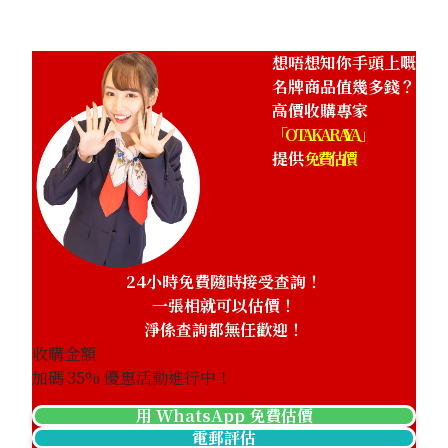
想唔想知你手頭上嘅
名牌商品值幾多錢？
高價收購專家
「OTAKARAYA」
提供
免費估價
24小時免費隨時接受查詢！
一張相就可以估價！
淨係查詢都無任歡迎！
收購金額
加碼
35
% 優惠活動進行中！
用 WhatsApp 免費估價
電郵評估