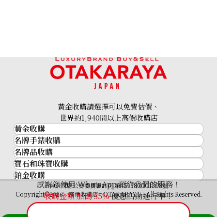
Louis Vuitton Mahina Blossom Handbag M21849
參考回收價
HKD 16,081.01
黃金收購請選擇可以免費估價、
世界約1,940間以上高價收購店
黃金收購
名牌手錶收購
黃金･金條
名牌品收購
名牌手錶收購
金條
寶石和珠寶收購
名牌品收購
勞力士 (Rolex)
金幣及銀幣
鉑金收購
寶石和珠寶
HERMES
Patek Philippe
過去十年黃金價格
感謝您使用 WhatsApp 預約我們的服務！
鉑金
神奈川縣公安委員會許可 第451380001308號
鑽石
LOUIS VUITTON
Audemars Piguet
金飾
Copyright©2026 高價收購店—OTAKARAYA All Rights Reserved.
收購金額 加碼
35%
優惠活動進行中！
祖母綠
CHANEL
Vacheron Constantin
金戒指
藍寶石
卡地亞（Cartier）
A. Lange & Söhne
金頸鍊