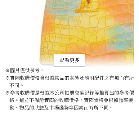
查看更多
※圖片僅供參考。
※實際收購價格會根據物品的狀態及隨附配件之有無而有所
不同。
※參考收購價是根據本公司拍賣交易紀錄等推算出的參考價
格。這並不保證實際的收購價格，實際價格會根據匯率變
Louis Vuitton Capucines Mini N82363
動、物品的狀態及市場趨勢等因素而有所不同。
參考回收價
HKD 52,823.39