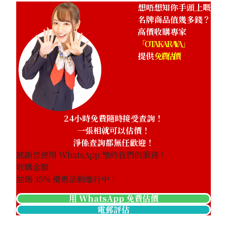
想唔想知你手頭上嘅
名牌商品值幾多錢？
高價收購專家
「OTAKARAYA」
提供
免費估價
24小時免費隨時接受查詢！
一張相就可以估價！
淨係查詢都無任歡迎！
感謝您使用 WhatsApp 預約我們的服務！
收購金額
加碼
35
% 優惠活動進行中！
用 WhatsApp 免費估價
電郵評估