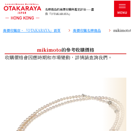
名牌商品的高價收購與鑑定評估——盡
在「OTAKARAYA」
高價收購店・「OTAKARAYA」首頁
高價收購名牌商品
mikimo
mikimoto
的參考收購價格
收購價格會因應時期和市場變動，詳情請查詢我們。