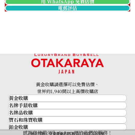
用 WhatsApp 免費估價
電郵評估
黃金收購請選擇可以免費估價、
世界約1,940間以上高價收購店
黃金收購
名牌手錶收購
黃金･金條
名牌品收購
名牌手錶收購
金條
寶石和珠寶收購
名牌品收購
勞力士 (Rolex)
金幣及銀幣
mikimoto pearl necklace
鉑金收購
寶石和珠寶
HERMES
Patek Philippe
過去十年黃金價格
參考回收價
感謝您使用 WhatsApp 預約我們的服務！
鉑金
神奈川縣公安委員會許可 第451380001308號
鑽石