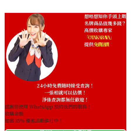
想唔想知你手頭上嘅
名牌商品值幾多錢？
高價收購專家
「OTAKARAYA」
提供
免費估價
24小時免費隨時接受查詢！
一張相就可以估價！
Mikimoto 6 row small pearl necklace
淨係查詢都無任歡迎！
參考回收價
感謝您使用 WhatsApp 預約我們的服務！
HKD 7,318.60
收購金額
加碼
35
% 優惠活動進行中！