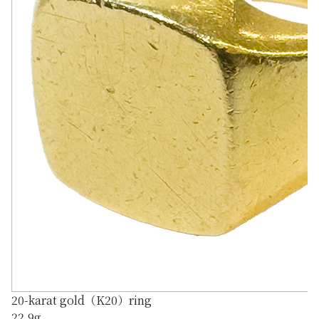
20-karat gold（K20）ring
22.9g