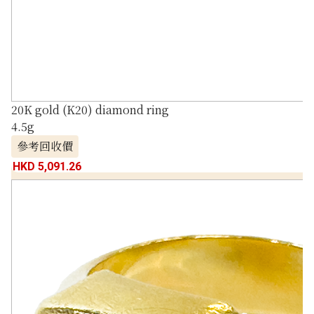
20K gold (K20) diamond ring
4.5g
參考回收價
HKD 5,091.26