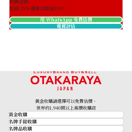
收購金額
加碼
35
% 優惠活動進行中！
用 WhatsApp 免費估價
電郵評估
黃金收購請選擇可以免費估價、
世界約1,940間以上高價收購店
黃金收購
名牌手錶收購
黃金･金條
名牌品收購
名牌手錶收購
金條