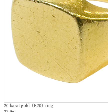
20-karat gold（K20）ring
22.9g