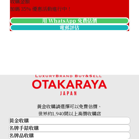
收購金額
加碼
35
% 優惠活動進行中！
用 WhatsApp 免費估價
電郵評估
黃金收購請選擇可以免費估價、
世界約1,940間以上高價收購店
黃金收購
名牌手錶收購
黃金･金條
名牌品收購
名牌手錶收購
金條