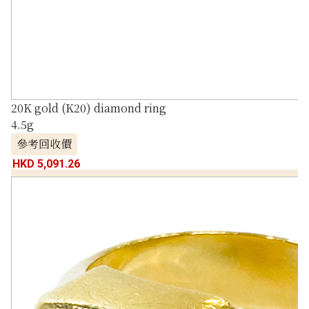
20K gold (K20) diamond ring
4.5g
參考回收價
HKD 5,091.26