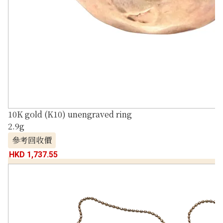
10K gold (K10) unengraved ring
2.9g
參考回收價
HKD 1,737.55