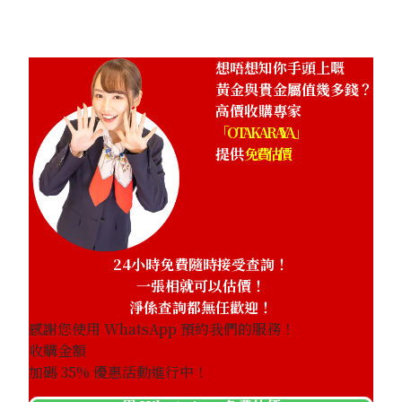
想唔想知你手頭上嘅
黃金與貴金屬值幾多錢？
高價收購專家
「OTAKARAYA」
提供
免費估價
24小時免費隨時接受查詢！
一張相就可以估價！
淨係查詢都無任歡迎！
感謝您使用 WhatsApp 預約我們的服務！
收購金額
加碼
35
% 優惠活動進行中！