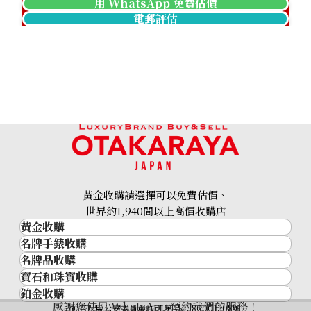
用 WhatsApp 免費估價
電郵評估
黃金收購請選擇可以免費估價、
世界約1,940間以上高價收購店
黃金收購
名牌手錶收購
黃金･金條
名牌品收購
名牌手錶收購
金條
寶石和珠寶收購
名牌品收購
勞力士 (Rolex)
金幣及銀幣
鉑金收購
寶石和珠寶
HERMES
Patek Philippe
過去十年黃金價格
感謝您使用 WhatsApp 預約我們的服務！
鉑金
神奈川縣公安委員會許可 第451380001308號