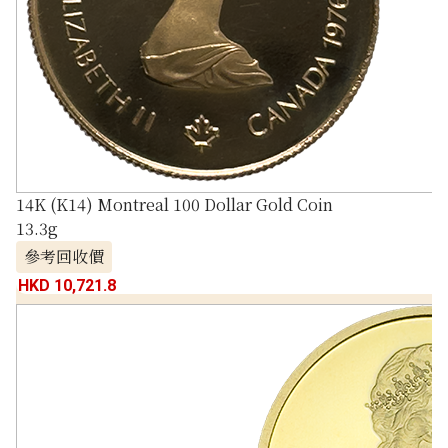
14K (K14) Montreal 100 Dollar Gold Coin
13.3g
參考回收價
HKD 10,721.8