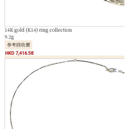
14K gold (K14) ring collection
9.2g
參考回收價
HKD 7,416.58