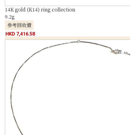
14K gold (K14) ring collection
9.2g
參考回收價
HKD 7,416.58