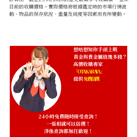
目前的收購價格。實際價格將根據鑑定時的市場行情波
動、物品的保存狀況、重量及純度等因素而有所變動。
想唔想知你手頭上嘅
黃金與貴金屬值幾多錢？
高價收購專家
「OTAKARAYA」
提供
免費估價
24小時免費隨時接受查詢！
一張相就可以估價！
淨係查詢都無任歡迎！