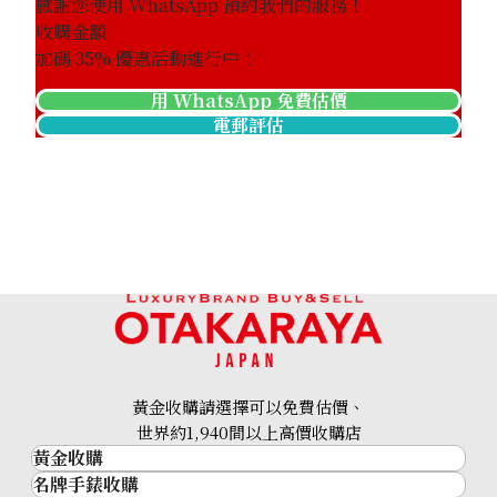
感謝您使用 WhatsApp 預約我們的服務！
收購金額
加碼
35
% 優惠活動進行中！
用 WhatsApp 免費估價
電郵評估
黃金收購請選擇可以免費估價、
世界約1,940間以上高價收購店
黃金收購
名牌手錶收購
黃金･金條