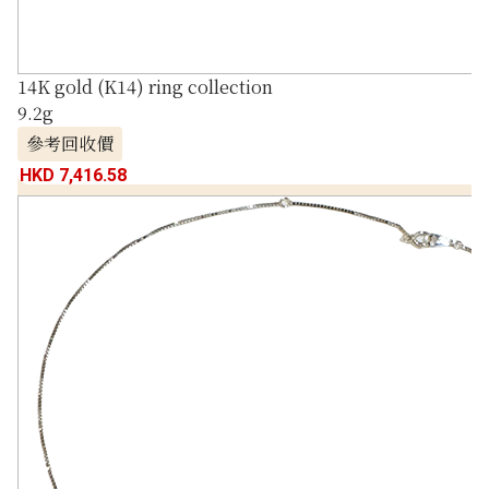
14K gold (K14) ring collection
9.2g
參考回收價
HKD 7,416.58