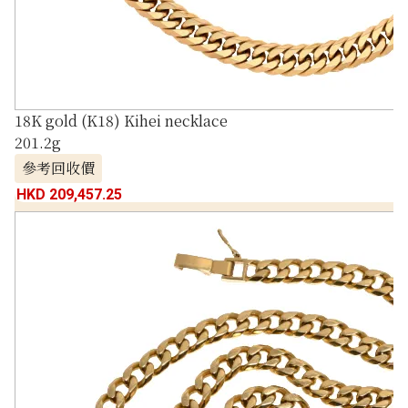
18K gold (K18) Kihei necklace
201.2g
參考回收價
HKD 209,457.25