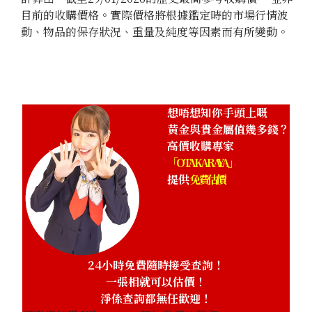
目前的收購價格。實際價格將根據鑑定時的市場行情波
動、物品的保存狀況、重量及純度等因素而有所變動。
想唔想知你手頭上嘅
黃金與貴金屬值幾多錢？
高價收購專家
「OTAKARAYA」
提供
免費估價
24小時免費隨時接受查詢！
一張相就可以估價！
淨係查詢都無任歡迎！