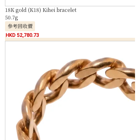
18K gold (K18) Kihei bracelet
50.7g
參考回收價
HKD 52,780.73