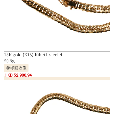
18K gold (K18) Kihei bracelet
50.9g
參考回收價
HKD 52,988.94