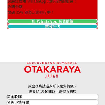
感謝您使用 WhatsApp 預約我們的服務！
收購金額
加碼
35
% 優惠活動進行中！
用 WhatsApp 免費估價
電郵評估
黃金收購請選擇可以免費估價、
世界約1,940間以上高價收購店
黃金收購
名牌手錶收購
黃金･金條