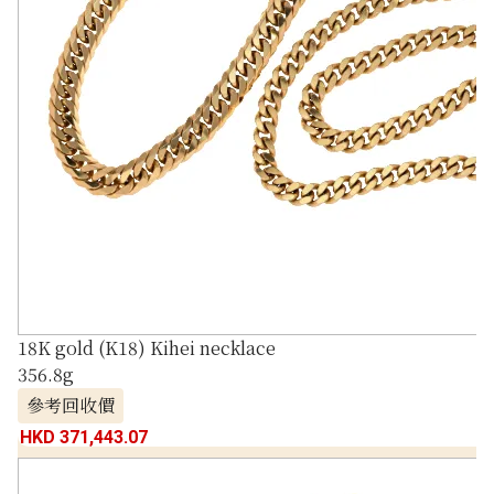
18K gold (K18) Kihei necklace
356.8g
參考回收價
HKD 371,443.07