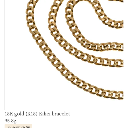
18K gold (K18) Kihei bracelet
95.8g