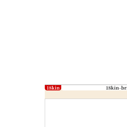
18kin
18kin-br