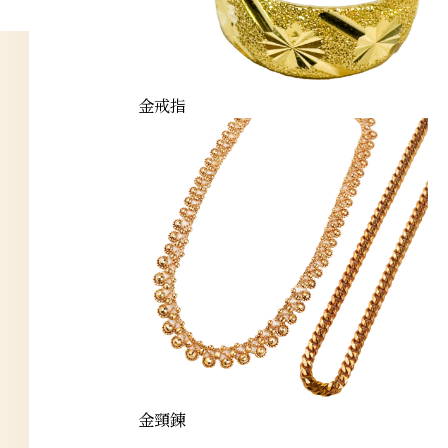
金戒指
金頸鍊