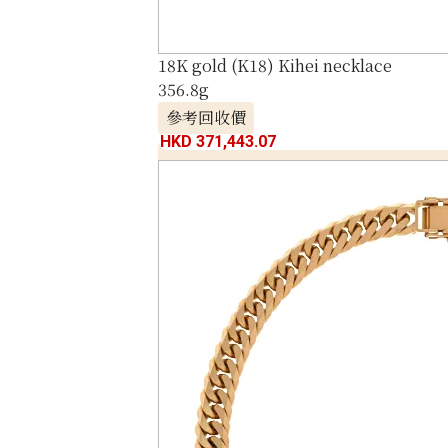
18K gold (K18) Kihei necklace
356.8g
參考回收價
HKD 371,443.07