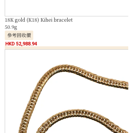
18K gold (K18) Kihei bracelet
50.9g
參考回收價
HKD 52,988.94