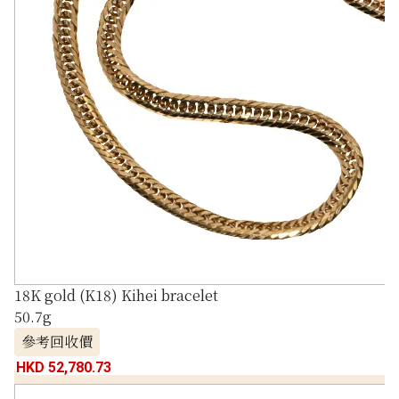
18K gold (K18) Kihei bracelet
50.7g
參考回收價
HKD 52,780.73