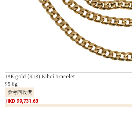
18K gold (K18) Kihei bracelet
95.8g
參考回收價
HKD 99,731.63