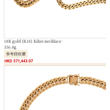
18K gold (K18) Kihei necklace
356.8g
參考回收價
HKD 371,443.07