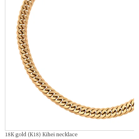
18K gold (K18) Kihei necklace