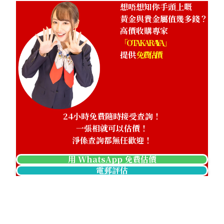
想唔想知你手頭上嘅
黃金與貴金屬值幾多錢？
高價收購專家
「OTAKARAYA」
提供
免費估價
24小時免費隨時接受查詢！
一張相就可以估價！
淨係查詢都無任歡迎！
用 WhatsApp 免費估價
電郵評估