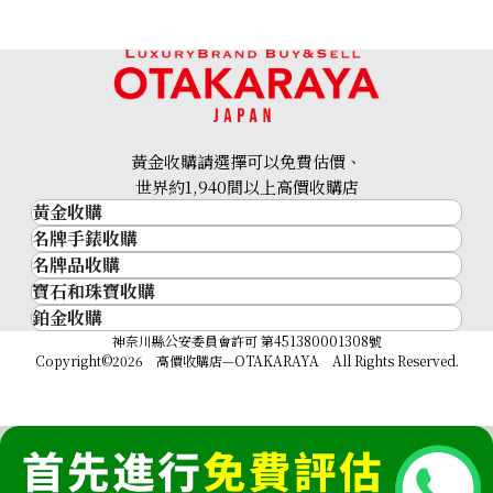
黃金收購請選擇可以免費估價、
世界約1,940間以上高價收購店
黃金收購
名牌手錶收購
黃金･金條
名牌品收購
名牌手錶收購
金條
寶石和珠寶收購
名牌品收購
勞力士 (Rolex)
金幣及銀幣
鉑金收購
寶石和珠寶
HERMES
Patek Philippe
過去十年黃金價格
鉑金
神奈川縣公安委員會許可 第451380001308號
鑽石
LOUIS VUITTON
Audemars Piguet
金飾
Copyright©2026 高價收購店—OTAKARAYA All Rights Reserved.
祖母綠
CHANEL
Vacheron Constantin
金戒指
藍寶石
卡地亞（Cartier）
A. Lange & Söhne
金頸鍊
紅寶石
CELINE
Breguet
FENDI
Christian Dior