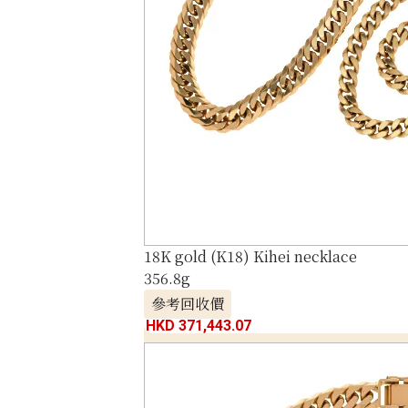
18K gold (K18) Kihei necklace
356.8g
參考回收價
HKD 371,443.07