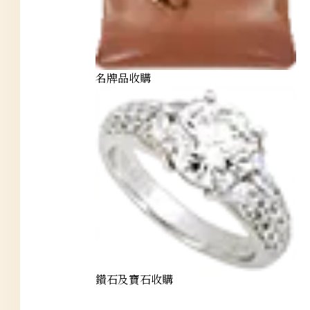
名牌品收購
鑽石及寶石收購