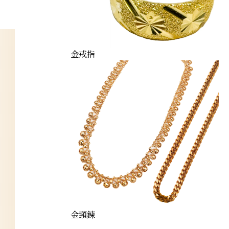
金戒指
金頸鍊