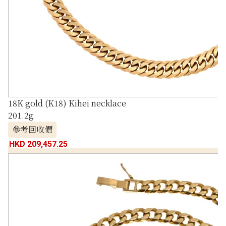
18K gold (K18) Kihei necklace
201.2g
參考回收價
HKD 209,457.25