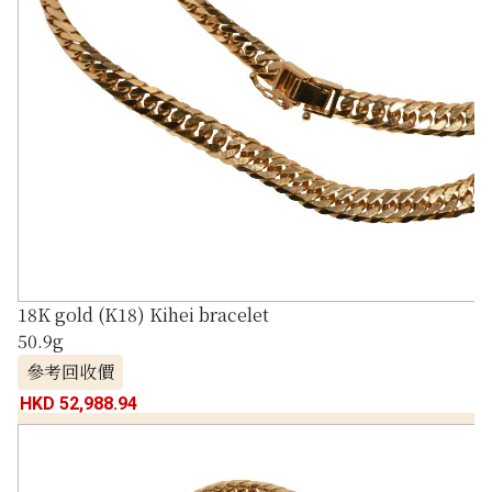
18K gold (K18) Kihei bracelet
50.9g
參考回收價
HKD 52,988.94