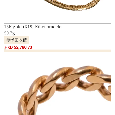
18K gold (K18) Kihei bracelet
50.7g
參考回收價
HKD 52,780.73