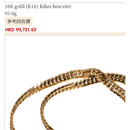
18K gold (K18) Kihei bracelet
95.8g
參考回收價
HKD 99,731.63