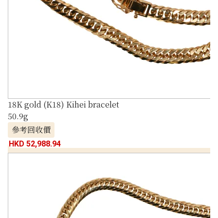
18K gold (K18) Kihei bracelet
50.9g
參考回收價
HKD 52,988.94