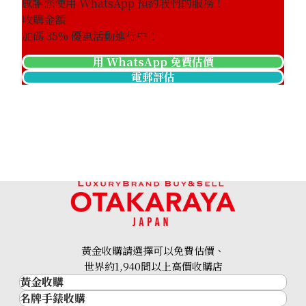
感謝您使用 WhatsApp 預約我們的服務！
收購金額
加碼
35
% 優惠活動進行中！
用 WhatsApp 免費估價
電郵評估
黃金收購請選擇可以免費估價、
世界約1,940間以上高價收購店
黃金收購
名牌手錶收購
黃金･金條