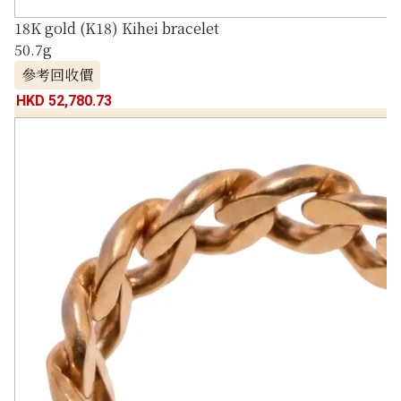
18K gold (K18) Kihei bracelet
50.7g
參考回收價
HKD 52,780.73