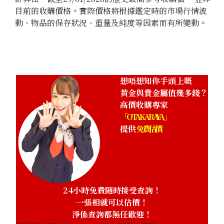
目前的收購價格。實際價格將根據鑑定時的市場行情波
動、物品的保存狀況、重量及純度等因素而有所變動。
想唔想知你手頭上嘅
黃金與貴金屬值幾多錢？
高價收購專家
「OTAKARAYA」
提供
免費估價
24小時免費隨時接受查詢！
一張相就可以估價！
淨係查詢都無任歡迎！