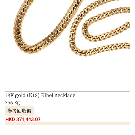
18K gold (K18) Kihei necklace
356.8g
參考回收價
HKD 371,443.07