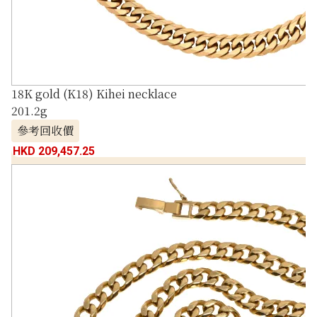
18K gold (K18) Kihei necklace
201.2g
參考回收價
HKD 209,457.25