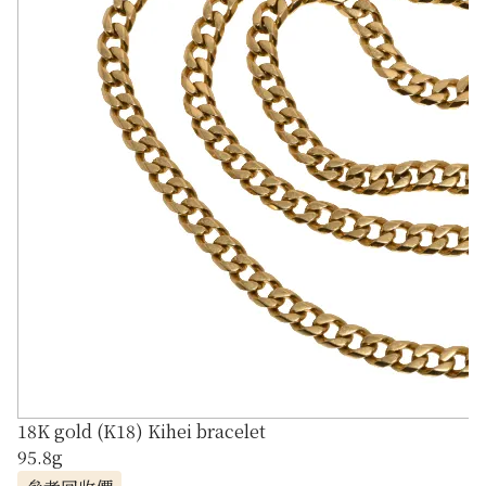
18K gold (K18) Kihei bracelet
95.8g