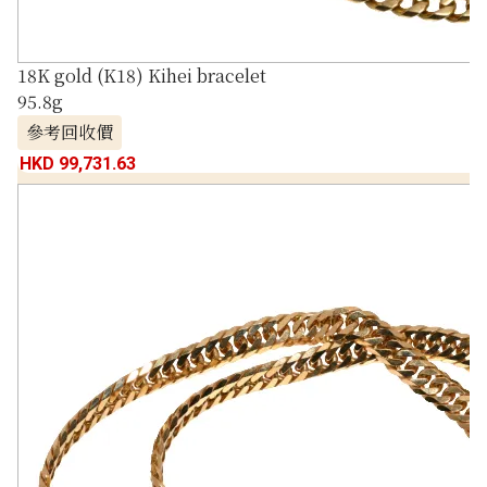
18K gold (K18) Kihei bracelet
95.8g
參考回收價
HKD 99,731.63