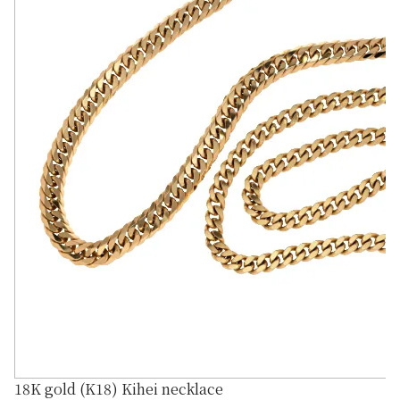
18K gold (K18) Kihei necklace