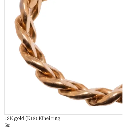
18K gold (K18) Kihei ring
5g