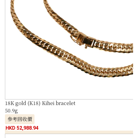
18K gold (K18) Kihei bracelet
50.9g
參考回收價
HKD 52,988.94