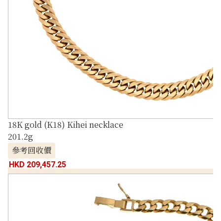
18K gold (K18) Kihei necklace
201.2g
參考回收價
HKD 209,457.25