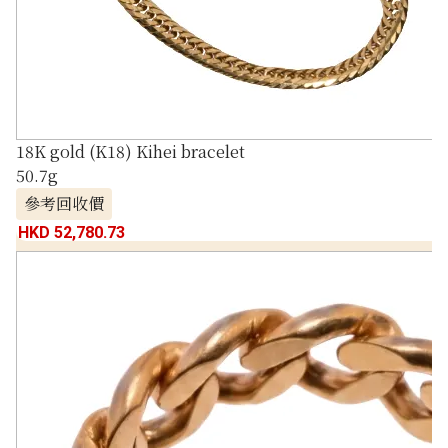
18K gold (K18) Kihei bracelet
50.7g
參考回收價
HKD 52,780.73