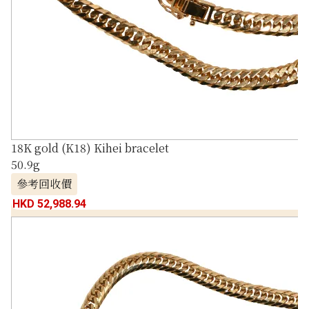
18K gold (K18) Kihei bracelet
50.9g
參考回收價
HKD 52,988.94