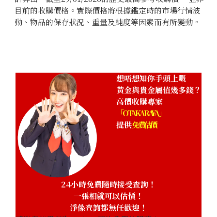
目前的收購價格。實際價格將根據鑑定時的市場行情波
動、物品的保存狀況、重量及純度等因素而有所變動。
想唔想知你手頭上嘅
黃金與貴金屬值幾多錢？
高價收購專家
「OTAKARAYA」
提供
免費估價
24小時免費隨時接受查詢！
一張相就可以估價！
淨係查詢都無任歡迎！