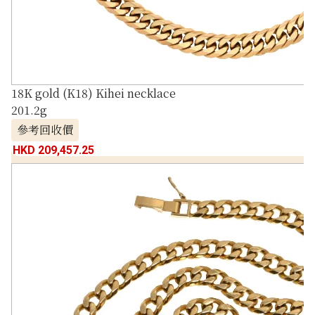
18K gold (K18) Kihei necklace
201.2g
參考回收價
HKD 209,457.25