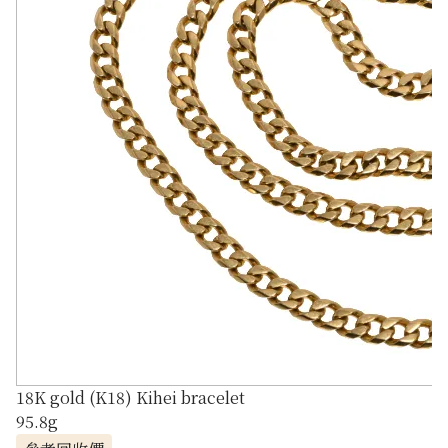
18K gold (K18) Kihei bracelet
95.8g