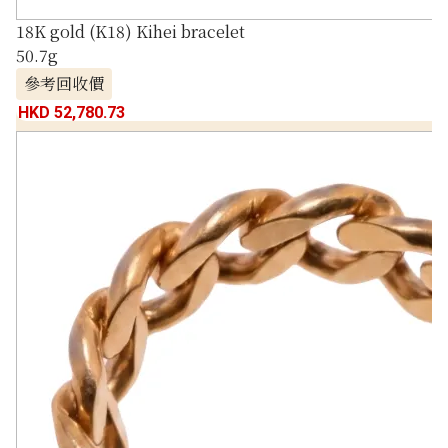
18K gold (K18) Kihei bracelet
50.7g
參考回收價
HKD 52,780.73