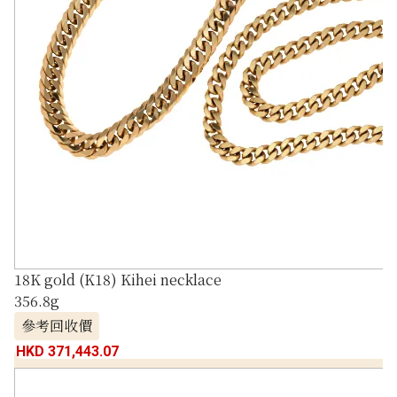
18K gold (K18) Kihei necklace
356.8g
參考回收價
HKD 371,443.07