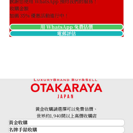
感謝您使用 WhatsApp 預約我們的服務！
收購金額
加碼
35
% 優惠活動進行中！
用 WhatsApp 免費估價
電郵評估
黃金收購請選擇可以免費估價、
世界約1,940間以上高價收購店
黃金收購
名牌手錶收購
黃金･金條