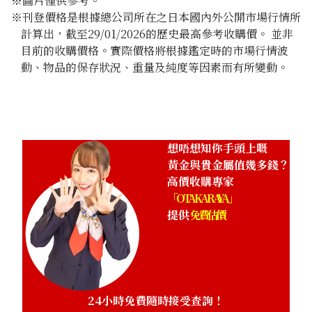
※圖片僅供參考。
※刊登價格是根據總公司所在之日本國內外公開市場行情所
計算出，截至29/01/2026的歷史最高參考收購價。 並非
目前的收購價格。實際價格將根據鑑定時的市場行情波
動、物品的保存狀況、重量及純度等因素而有所變動。
18K gold (K18) Kihei necklace
356.8g
參考回收價
HKD 371,443.07
想唔想知你手頭上嘅
黃金與貴金屬值幾多錢？
高價收購專家
「OTAKARAYA」
提供
免費估價
24小時免費隨時接受查詢！