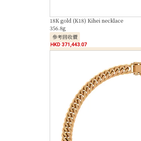
18K gold (K18) Kihei necklace
356.8g
參考回收價
HKD 371,443.07