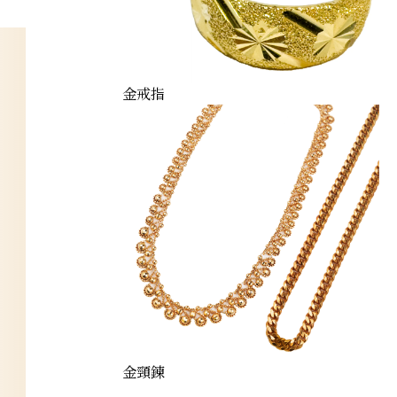
金戒指
金頸鍊