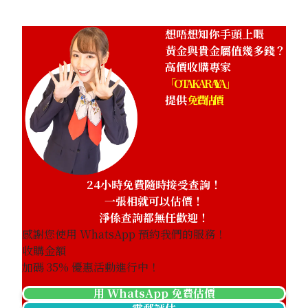
HKD 371,443.07
想唔想知你手頭上嘅
黃金與貴金屬值幾多錢？
高價收購專家
「OTAKARAYA」
提供
免費估價
24小時免費隨時接受查詢！
一張相就可以估價！
淨係查詢都無任歡迎！
感謝您使用 WhatsApp 預約我們的服務！
收購金額
加碼
35
% 優惠活動進行中！
用 WhatsApp 免費估價