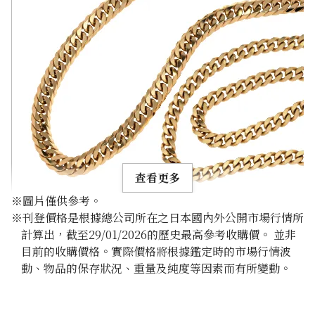
查看更多
※圖片僅供參考。
※刊登價格是根據總公司所在之日本國內外公開市場行情所
計算出，截至29/01/2026的歷史最高參考收購價。 並非
目前的收購價格。實際價格將根據鑑定時的市場行情波
動、物品的保存狀況、重量及純度等因素而有所變動。
18K gold (K18) Kihei necklace
356.8g
參考回收價