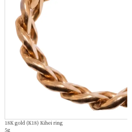
18K gold (K18) Kihei ring
5g