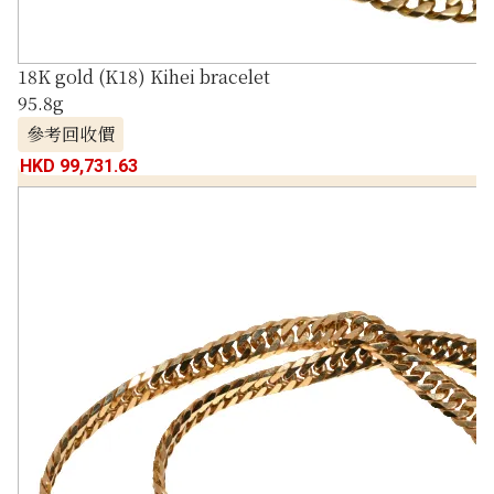
18K gold (K18) Kihei bracelet
95.8g
參考回收價
HKD 99,731.63