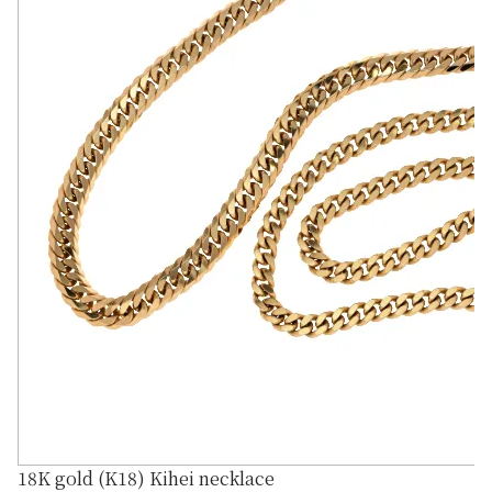
18K gold (K18) Kihei necklace