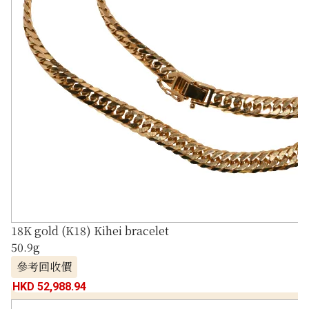
18K gold (K18) Kihei bracelet
50.9g
參考回收價
HKD 52,988.94