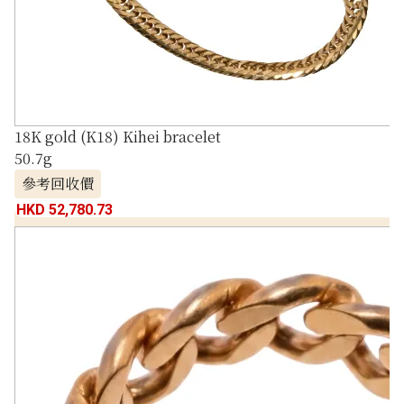
18K gold (K18) Kihei bracelet
50.7g
參考回收價
HKD 52,780.73