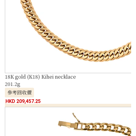
18K gold (K18) Kihei necklace
201.2g
參考回收價
HKD 209,457.25