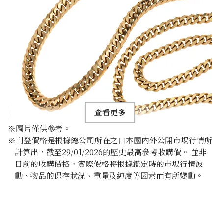
查看更多
※圖片僅供參考。
※刊登價格是根據總公司所在之日本國內外公開市場行情所
計算出，截至29/01/2026的歷史最高參考收購價。 並非
目前的收購價格。實際價格將根據鑑定時的市場行情波
動、物品的保存狀況、重量及純度等因素而有所變動。
18K gold (K18) Kihei necklace
356.8g
參考回收價
HKD 371,443.07