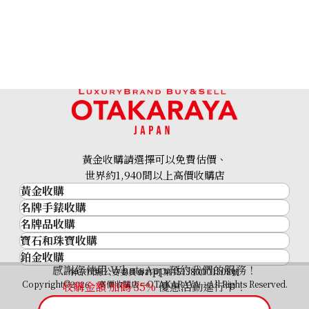
18K gold (K18) Kihei necklace
201.2g
黃金收購請選擇可以免費估價、
參考回收價
世界約1,940間以上高價收購店
HKD 209,457.25
黃金收購
名牌手錶收購
黃金･金條
名牌品收購
名牌手錶收購
金條
寶石和珠寶收購
名牌品收購
勞力士 (Rolex)
金幣及銀幣
鉑金收購
寶石和珠寶
HERMES
Patek Philippe
過去十年黃金價格
感謝您使用 WhatsApp 預約我們的服務！
鉑金
神奈川縣公安委員會許可 第451380001308號
鑽石
LOUIS VUITTON
Audemars Piguet
金飾
Copyright©2026 高價收購店—OTAKARAYA All Rights Reserved.
收購金額 加碼
35%
優惠活動進行中！
祖母綠
CHANEL
Vacheron Constantin
金戒指