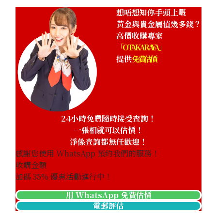
想唔想知你手頭上嘅
黃金與貴金屬值幾多錢？
高價收購專家
「OTAKARAYA」
提供
免費估價
24小時免費隨時接受查詢！
一張相就可以估價！
淨係查詢都無任歡迎！
感謝您使用 WhatsApp 預約我們的服務！
收購金額
加碼
35
% 優惠活動進行中！
用 WhatsApp 免費估價
電郵評估