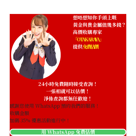
HKD 371,443.07
想唔想知你手頭上嘅
黃金與貴金屬值幾多錢？
高價收購專家
「OTAKARAYA」
提供
免費估價
24小時免費隨時接受查詢！
一張相就可以估價！
淨係查詢都無任歡迎！
感謝您使用 WhatsApp 預約我們的服務！
收購金額
加碼
35
% 優惠活動進行中！
用 WhatsApp 免費估價