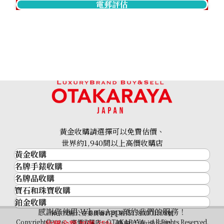
電郵評估
18K gold (K18) Kihei necklace
201.2g
黃金收購請選擇可以免費估價、
參考回收價
世界約1,940間以上高價收購店
HKD 209,457.25
黃金收購
名牌手錶收購
黃金･金條
名牌品收購
名牌手錶收購
金條
寶石和珠寶收購
名牌品收購
勞力士 (Rolex)
金幣及銀幣
鉑金收購
寶石和珠寶
HERMES
Patek Philippe
過去十年黃金價格
感謝您使用 WhatsApp 預約我們的服務！
鉑金
神奈川縣公安委員會許可 第451380001308號
鑽石
LOUIS VUITTON
Audemars Piguet
金飾
Copyright©2026 高價收購店—OTAKARAYA All Rights Reserved.
收購金額 加碼
35%
優惠活動進行中！