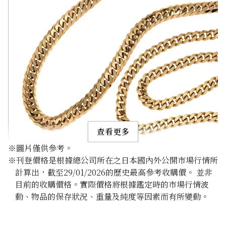
查看更多
※圖片僅供參考。
※刊登價格是根據總公司所在之日本國內外公開市場行情所
計算出，截至29/01/2026的歷史最高參考收購價。 並非
目前的收購價格。實際價格將根據鑑定時的市場行情波
動、物品的保存狀況、重量及純度等因素而有所變動。
18K gold (K18) Kihei necklace
356.8g
參考回收價