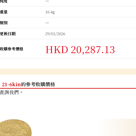
純度
ー
重量
16.4g
類別
ー
更新日期
29/01/2026
HKD 20,287.13
收購參考價格
21-6kin
的參考收購價格
查詢我們。