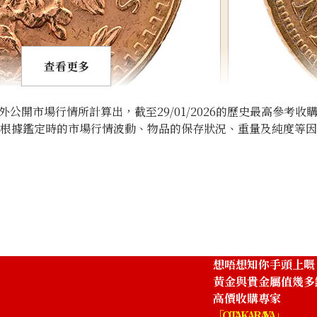
查看更多
開市場行情所計算出，截至29/01/2026的歷史最高參考收
將根據鑑定時的市場行情波動、物品的保存狀況、重量及純度等
coin
21K Liberty Hea
1.6g
參考回收價
HKD 1,979.23
想唔想知你手頭上嘅
黃金與貴金屬值幾多
高價收購專家
「OTAKARAYA」