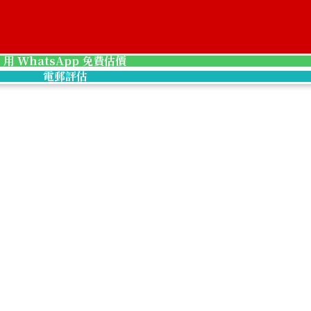
lar gold coin
21k gold (K21) 
1.6g
用 WhatsApp 免費估價
參考回收價
電郵評估
HKD 1,979.23