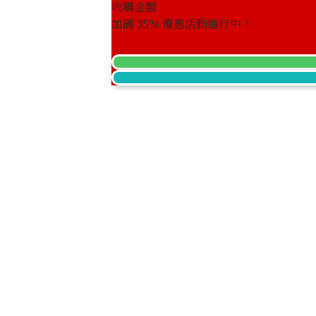
收購金額
加碼
35
% 優惠活動進行中！
21k gold (K21) American Indian 5 dol
1.6g
參考回收價
HKD 1,979.23