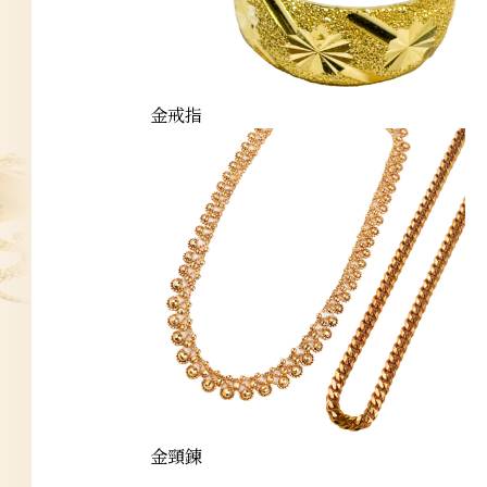
金戒指
金頸鍊