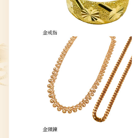
金戒指
金頸鍊