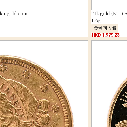
lar gold coin
21k gold (K21) 
1.6g
參考回收價
HKD 1,979.23