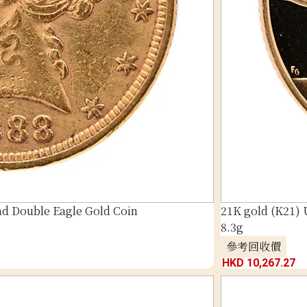
ad Double Eagle Gold Coin
21K gold (K21)
8.3g
參考回收價
HKD 10,267.27