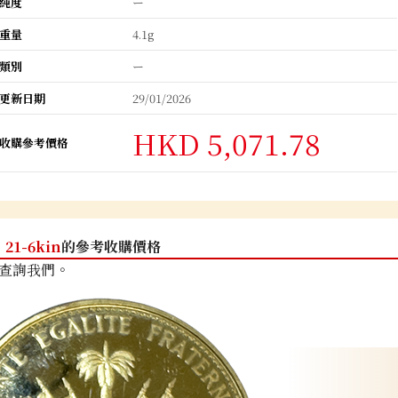
純度
ー
重量
4.1g
類別
ー
更新日期
29/01/2026
HKD 5,071.78
收購參考價格
21-6kin
的參考收購價格
查詢我們。