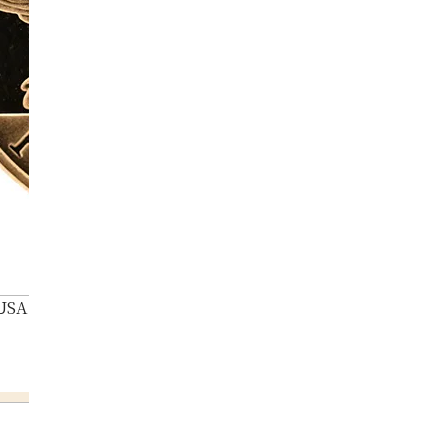
 USA Atlanta Olympic commemorative coin