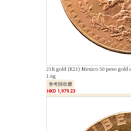
21K gold (K21) Mexico 50 peso gold 
1.6g
參考回收價
HKD 1,979.23