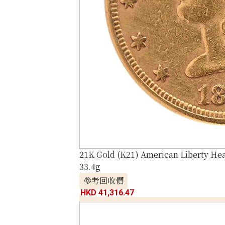
21K Gold (K21) American Liberty He
33.4g
參考回收價
HKD 41,316.47