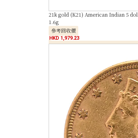
21k gold (K21) American Indian 5 dol
1.6g
參考回收價
HKD 1,979.23