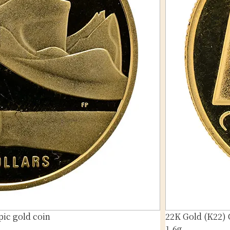
ic gold coin
22K Gold (K22) 
1.6g