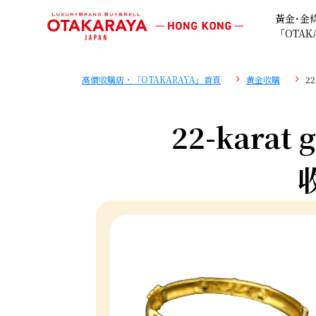
黃金･金
「OTAK
高價收購店・「OTAKARAYA」首頁
黄金收購
2
22-karat