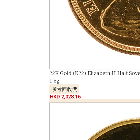
22K Gold (K22) Elizabeth II Half Sov
1.6g
參考回收價
HKD 2,028.16