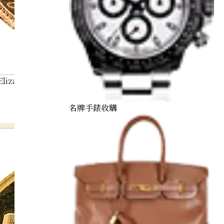
Elizabeth II Half Sovereign Gold Coin
名牌手錶收購