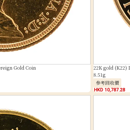
ereign Gold Coin
22K gold (K22)
8.51g
參考回收價
HKD 10,787.28