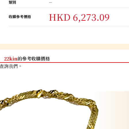
類別
ー
HKD 6,273.09
收購參考價格
22kin
的參考收購價格
查詢我們。