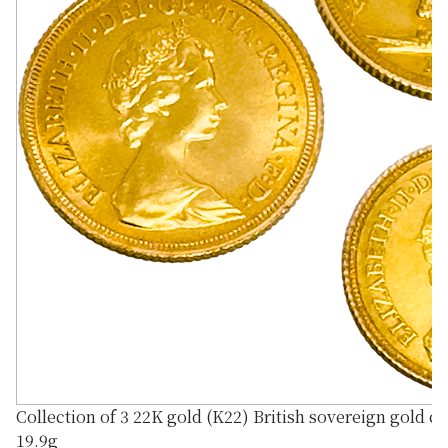
Collection of 3 22K gold (K22) British sovereign gold co
19.9g