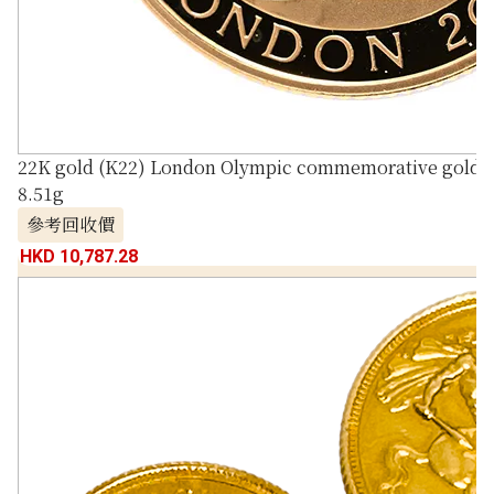
22K gold (K22) London Olympic commemorative gold co
8.51g
參考回收價
HKD 10,787.28