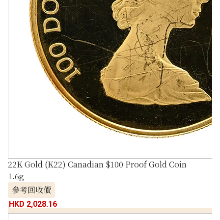
22K Gold (K22) Canadian $100 Proof Gold Coin
1.6g
參考回收價
HKD 2,028.16