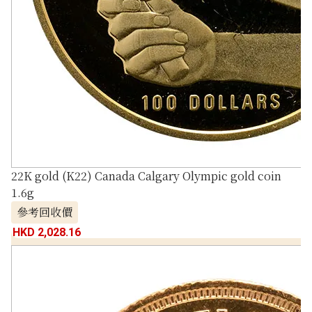
22K gold (K22) Canada Calgary Olympic gold coin
1.6g
參考回收價
HKD 2,028.16