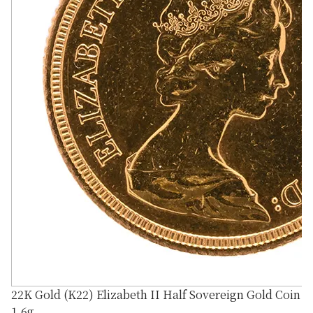
22K Gold (K22) Elizabeth II Half Sovereign Gold Coin
1.6g