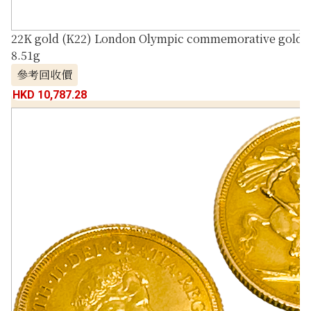
22K gold (K22) London Olympic commemorative gold co
8.51g
參考回收價
HKD 10,787.28