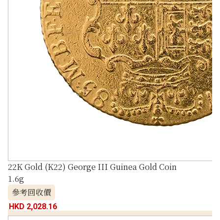
22K Gold (K22) George III Guinea Gold Coin
1.6g
參考回收價
HKD 2,028.16