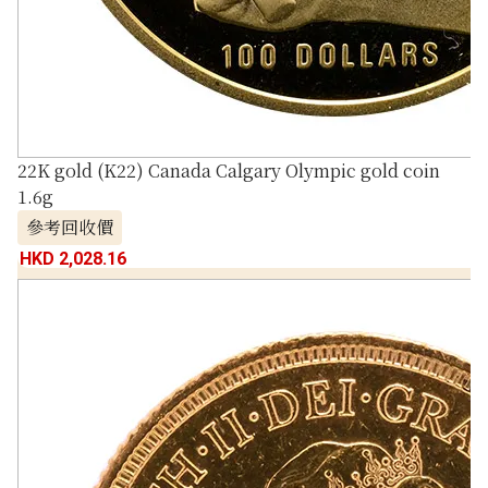
22K gold (K22) Canada Calgary Olympic gold coin
1.6g
參考回收價
HKD 2,028.16