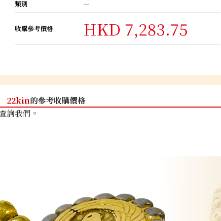
類別
ー
HKD 7,283.75
收購參考價格
22kin
的參考收購價格
查詢我們。