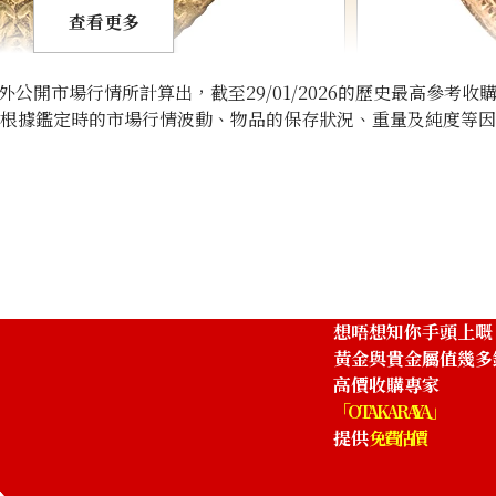
查看更多
開市場行情所計算出，截至29/01/2026的歷史最高參考收
將根據鑑定時的市場行情波動、物品的保存狀況、重量及純度等
ld Coin
22K Gold (K22) 
1.6g
參考回收價
HKD 2,028.16
想唔想知你手頭上嘅
黃金與貴金屬值幾多
高價收購專家
「OTAKARAYA」
提供
免費估價