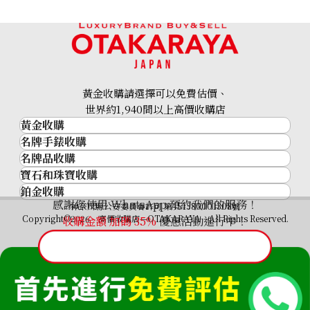
22K gold (K22) bracelet
4.9g
黃金收購請選擇可以免費估價、
參考回收價
世界約1,940間以上高價收購店
HKD 6,211.24
黃金收購
名牌手錶收購
黃金･金條
名牌品收購
名牌手錶收購
金條
寶石和珠寶收購
名牌品收購
勞力士 (Rolex)
金幣及銀幣
鉑金收購
寶石和珠寶
HERMES
Patek Philippe
過去十年黃金價格
感謝您使用 WhatsApp 預約我們的服務！
鉑金
神奈川縣公安委員會許可 第451380001308號
鑽石
LOUIS VUITTON
Audemars Piguet
金飾
Copyright©2026 高價收購店—OTAKARAYA All Rights Reserved.
收購金額 加碼
35%
優惠活動進行中！
祖母綠
CHANEL
Vacheron Constantin
金戒指
藍寶石
卡地亞（Cartier）
A. Lange & Söhne
金頸鍊
紅寶石
CELINE
Breguet
FENDI
Christian Dior