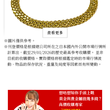
查看更多
※圖片僅供參考。
※刊登價格是根據總公司所在之日本國內外公開市場行情所
計算出，截至29/01/2026的歷史最高參考收購價。 並非
目前的收購價格。實際價格將根據鑑定時的市場行情波
動、物品的保存狀況、重量及純度等因素而有所變動。
22K gold (K22) bracelet collection
25g
參考回收價
HKD 31,690
想唔想知你手頭上嘅
黃金與貴金屬值幾多錢？
高價收購專家