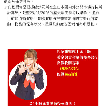
※圖片僅供參考。
※刊登價格是根據總公司所在之日本國內外公開市場行情所
計算出，截至29/01/2026的歷史最高參考收購價。 並非
目前的收購價格。實際價格將根據鑑定時的市場行情波
動、物品的保存狀況、重量及純度等因素而有所變動。
24K gold (K24) sake set
349.6g
參考回收價
HKD 482,024.98
想唔想知你手頭上嘅
黃金與貴金屬值幾多錢？
高價收購專家
「OTAKARAYA」
提供
免費估價
24小時免費隨時接受查詢！