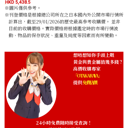
HKD 5,438.5
※圖片僅供參考。
※刊登價格是根據總公司所在之日本國內外公開市場行情所
計算出，截至29/01/2026的歷史最高參考收購價。 並非
目前的收購價格。實際價格將根據鑑定時的市場行情波
動、物品的保存狀況、重量及純度等因素而有所變動。
想唔想知你手頭上嘅
黃金與貴金屬值幾多錢？
高價收購專家
「OTAKARAYA」
提供
免費估價
24小時免費隨時接受查詢！