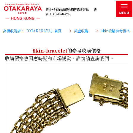
黃金･金條的高價收購與鑑定評估——盡
在「OTAKARAYA」
高價收購店・「OTAKARAYA」首頁
黃金收購
8kin收購參考價格
8kin-bracelet
的參考收購價格
收購價格會因應時期和市場變動，詳情請查詢我們。