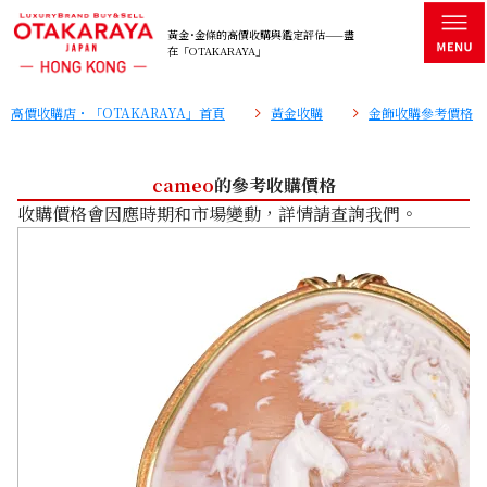
黃金･金條的高價收購與鑑定評估——盡
在「OTAKARAYA」
高價收購店・「OTAKARAYA」首頁
黃金收購
金飾收購參考價格
cameo
的參考收購價格
收購價格會因應時期和市場變動，詳情請查詢我們。