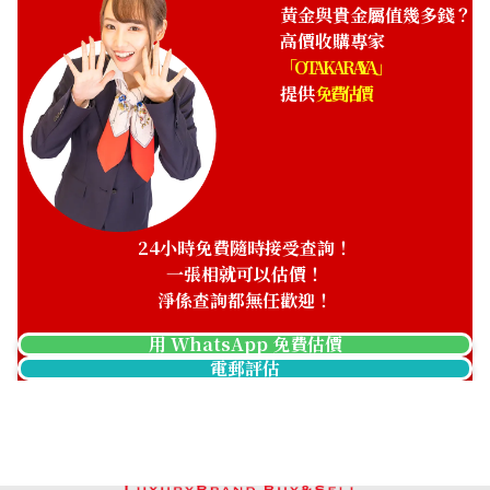
HKD 42,890.85
黃金與貴金屬值幾多錢？
高價收購專家
「OTAKARAYA」
提供
免費估價
24小時免費隨時接受查詢！
一張相就可以估價！
淨係查詢都無任歡迎！
用 WhatsApp 免費估價
電郵評估