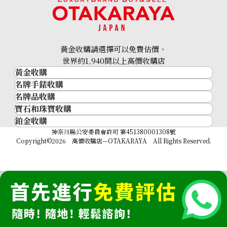
黃金收購請選擇可以免費估價、
世界約1,940間以上高價收購店
黃金收購
名牌手錶收購
黃金･金條
名牌品收購
名牌手錶收購
18K gold (K18) cameo
金條
寶石和珠寶收購
名牌品收購
16g
勞力士 (Rolex)
金幣及銀幣
鉑金收購
寶石和珠寶
HERMES
Patek Philippe
參考回收價
過去十年黃金價格
鉑金
神奈川縣公安委員會許可 第451380001308號
鑽石
LOUIS VUITTON
Audemars Piguet
金飾
HKD 16,656.64
Copyright©2026 高價收購店—OTAKARAYA All Rights Reserved.
祖母綠
CHANEL
Vacheron Constantin
金戒指
藍寶石
卡地亞（Cartier）
A. Lange & Söhne
金頸鍊
紅寶石
CELINE
Breguet
FENDI
Christian Dior
GUCCI