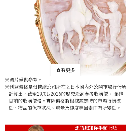
查看更多
※圖片僅供參考。
※刊登價格是根據總公司所在之日本國內外公開市場行情所
計算出，截至29/01/2026的歷史最高參考收購價。 並非
目前的收購價格。實際價格將根據鑑定時的市場行情波
動、物品的保存狀況、重量及純度等因素而有所變動。
18K gold (K18) cameo
41.2g
參考回收價
想唔想知你手頭上嘅