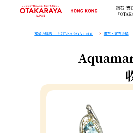
鑽石･寶
「OTAK
高價收購店・「OTAKARAYA」首頁
鑽石・寶石收購
Aquamari