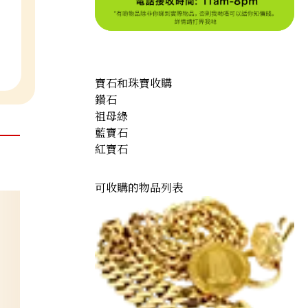
寶石和珠寶收購
鑽石
祖母綠
藍寶石
紅寶石
可收購的物品列表