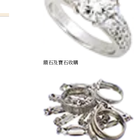
鑽石及寶石收購