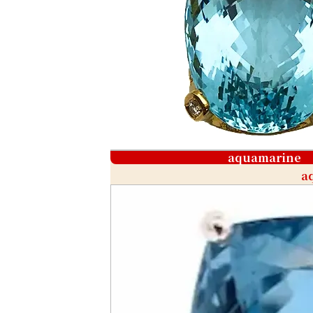
aquamarine
a