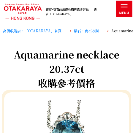
鑽石･寶石的高價收購與鑑定評估——盡
在「OTAKARAYA」
高價收購店・「OTAKARAYA」首頁
鑽石・寶石收購
Aquamarin
Aquamarine necklace
20.37ct
收購參考價格