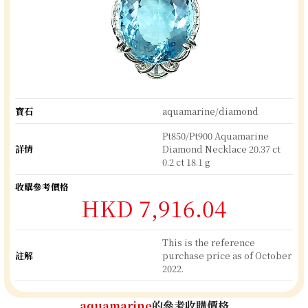
寶石
aquamarine/diamond
Pt850/Pt900 Aquamarine
詳情
Diamond Necklace 20.37 ct
0.2 ct 18.1 g
收購參考價格
HKD 7,916.04
This is the reference
註解
purchase price as of October
2022.
aquamarine
的參考收購價格