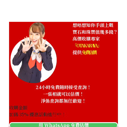
HKD 76,671.08
想唔想知你手頭上嘅
寶石和珠寶值幾多錢？
高價收購專家
「OTAKARAYA」
提供
免費估價
24小時免費隨時接受查詢！
一張相就可以估價！
淨係查詢都無任歡迎！
收購金額
加碼
35
% 優惠活動進行中！
用 WhatsApp 免費估價