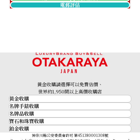
電郵評估
Aquamarine brooch 12.16 ct
參考回收價
HKD 46,251.58
黃金收購請選擇可以免費估價、
世界約1,950間以上高價收購店
黃金收購
名牌手錶收購
黃金･金條
名牌品收購
名牌手錶收購
金條
寶石和珠寶收購
名牌品收購
勞力士 (Rolex)
金幣及銀幣
鉑金收購
寶石和珠寶
HERMES
Patek Philippe
過去十年黃金價格
鉑金
神奈川縣公安委員會許可 第451380001308號
鑽石
LOUIS VUITTON
Audemars Piguet
金飾