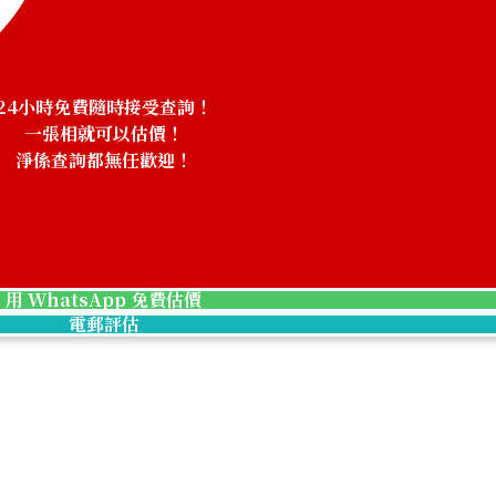
Aquamarine nec
24小時免費隨時接受查詢！
一張相就可以估價！
淨係查詢都無任歡迎！
！
參考回收價
HKD 60,839.00
用 WhatsApp 免費估價
電郵評估