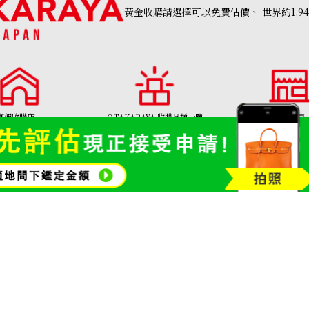
黃金收購請選擇可以免費估價、
世界約1,9
高價收購店・
OTAKARAYA 收購品類一覽
分店列表
AKARAYA」首頁
名牌品收購
寶石和珠寶
金幣及銀幣
Aquamarine ring
參考回收價
金頸鍊
HKD 11,749.59
01308號
Copyright©2026 高價