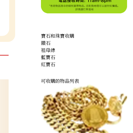
寶石和珠寶收購
鑽石
祖母綠
藍寶石
紅寶石
可收購的物品列表