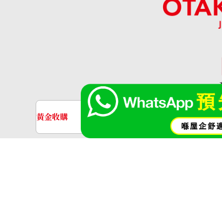
「OT
黃金收購
名牌手錶收購
黃金･金條
金條
aquamarine ring
參考回收價
金飾
金戒指
HKD 12,894.68
神奈川縣公安委員會許可 第4513800