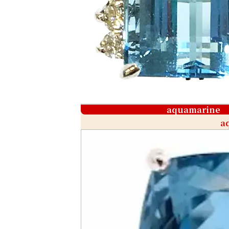
aquamarine
a