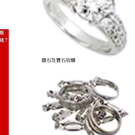
嘅
錢？
鑽石及寶石收購