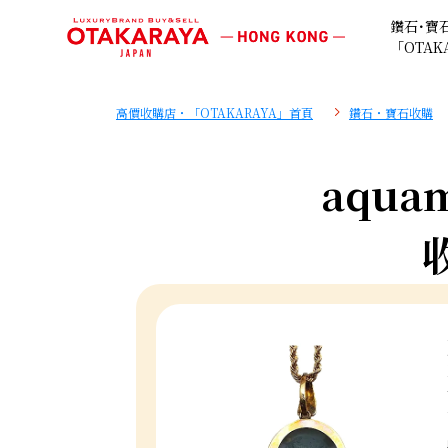
鑽石･寶
「OTAK
高價收購店・「OTAKARAYA」首頁
鑽石・寶石收購
aquam