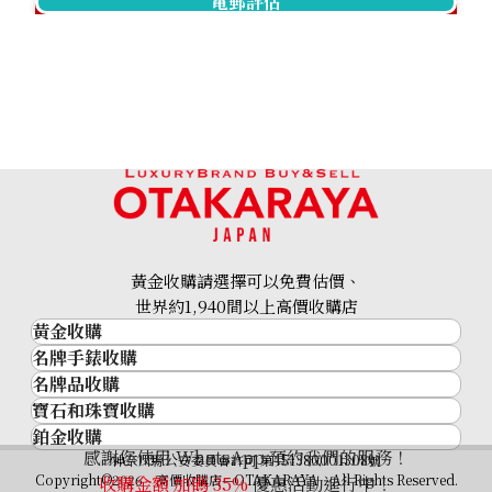
電郵評估
Sphene diamond necklace 4.8ct
參考回收價
HKD 4,381.20
黃金收購請選擇可以免費估價、
世界約1,940間以上高價收購店
黃金收購
名牌手錶收購
黃金･金條
名牌品收購
名牌手錶收購
金條
寶石和珠寶收購
名牌品收購
勞力士 (Rolex)
金幣及銀幣
鉑金收購
寶石和珠寶
HERMES
Patek Philippe
過去十年黃金價格
感謝您使用 WhatsApp 預約我們的服務！
鉑金
神奈川縣公安委員會許可 第451380001308號
鑽石
LOUIS VUITTON
Audemars Piguet
金飾
Copyright©2026 高價收購店—OTAKARAYA All Rights Reserved.
收購金額 加碼
35%
優惠活動進行中！