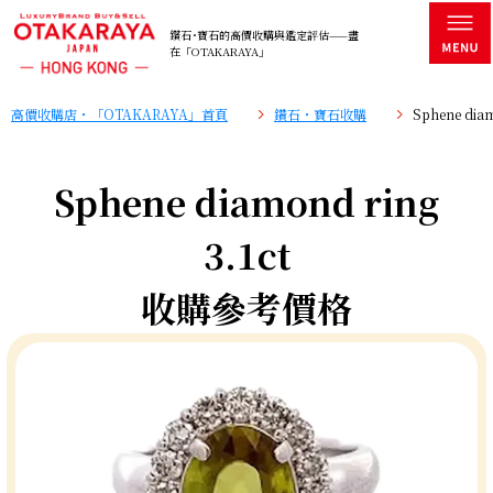
鑽石･寶石的高價收購與鑑定評估——盡
在「OTAKARAYA」
高價收購店・「OTAKARAYA」首頁
鑽石・寶石收購
Sphene di
Sphene diamond ring
3.1ct
收購參考價格