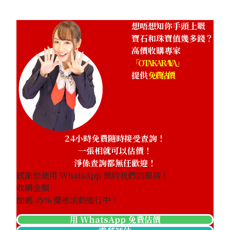
想唔想知你手頭上嘅
寶石和珠寶值幾多錢？
高價收購專家
「OTAKARAYA」
提供
免費估價
24小時免費隨時接受查詢！
一張相就可以估價！
淨係查詢都無任歡迎！
感謝您使用 WhatsApp 預約我們的服務！
收購金額
加碼
35
% 優惠活動進行中！
用 WhatsApp 免費估價