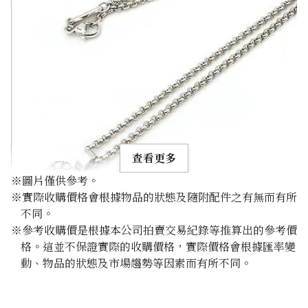
查看更多
※圖片僅供參考。
※實際收購價格會根據物品的狀態及隨附配件之有無而有所
不同。
※參考收購價是根據本公司拍賣交易紀錄等推算出的參考價
格。這並不保證實際的收購價格，實際價格會根據匯率變
Chopard Happy Diamond Pendant Top Necklace
動、物品的狀態及市場趨勢等因素而有所不同。
參考回收價
HKD 7,965.83