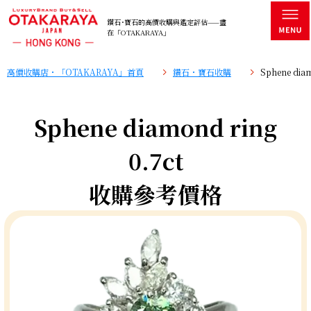
鑽石･寶石的高價收購與鑑定評估——盡
在「OTAKARAYA」
高價收購店・「OTAKARAYA」首頁
鑽石・寶石收購
Sphene di
Sphene diamond ring
0.7ct
收購參考價格