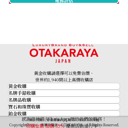
電郵評估
Sphene diamond necklace 4.8ct
參考回收價
HKD 4,381.20
黃金收購請選擇可以免費估價、
世界約1,940間以上高價收購店
黃金收購
名牌手錶收購
黃金･金條
名牌品收購
名牌手錶收購
金條
寶石和珠寶收購
名牌品收購
勞力士 (Rolex)
金幣及銀幣
鉑金收購
寶石和珠寶
HERMES
Patek Philippe
過去十年黃金價格
感謝您使用 WhatsApp 預約我們的服務！
鉑金
神奈川縣公安委員會許可 第451380001308號
鑽石
LOUIS VUITTON
Audemars Piguet
金飾
Copyright©2026 高價收購店—OTAKARAYA All Rights Reserved.
收購金額 加碼
35%
優惠活動進行中！