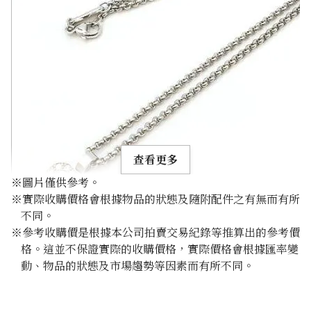
查看更多
※圖片僅供參考。
※實際收購價格會根據物品的狀態及隨附配件之有無而有所
不同。
※參考收購價是根據本公司拍賣交易紀錄等推算出的參考價
格。這並不保證實際的收購價格，實際價格會根據匯率變
Chopard Happy Diamond Pendant Top Necklace
動、物品的狀態及市場趨勢等因素而有所不同。
參考回收價
HKD 7,965.83