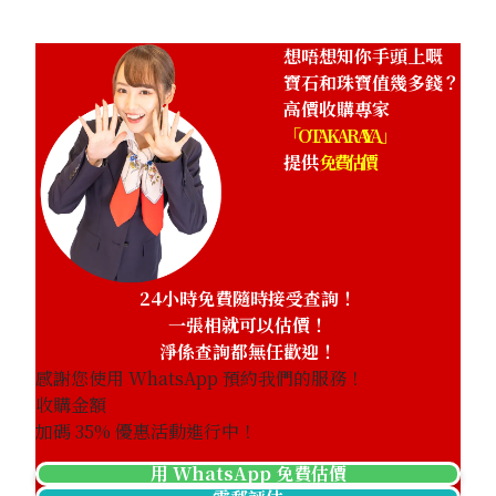
想唔想知你手頭上嘅
寶石和珠寶值幾多錢？
高價收購專家
「OTAKARAYA」
提供
免費估價
24小時免費隨時接受查詢！
一張相就可以估價！
淨係查詢都無任歡迎！
感謝您使用 WhatsApp 預約我們的服務！
收購金額
加碼
35
% 優惠活動進行中！
用 WhatsApp 免費估價