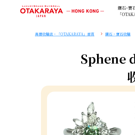
鑽石･寶
「OTAK
高價收購店・「OTAKARAYA」首頁
鑽石・寶石收購
Sphene d