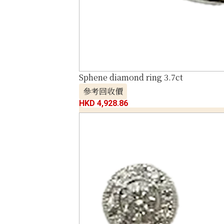
Sphene diamond ring 3.7ct
參考回收價
HKD 4,928.86