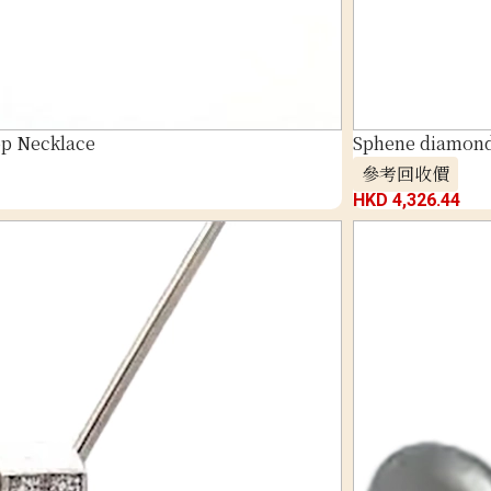
p Necklace
Sphene diamond 
參考回收價
HKD 4,326.44